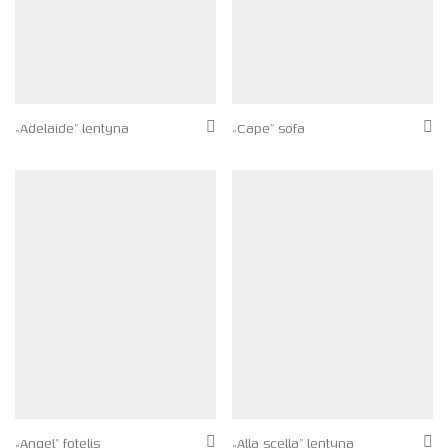
„Adelaide” lentyna
„Cape” sofa
„Angel” fotelis
„Alla scella” lentyna