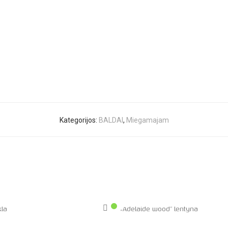
Kategorijos:
BALDAI
,
Miegamajam
kla
„Adelaide wood” lentyna