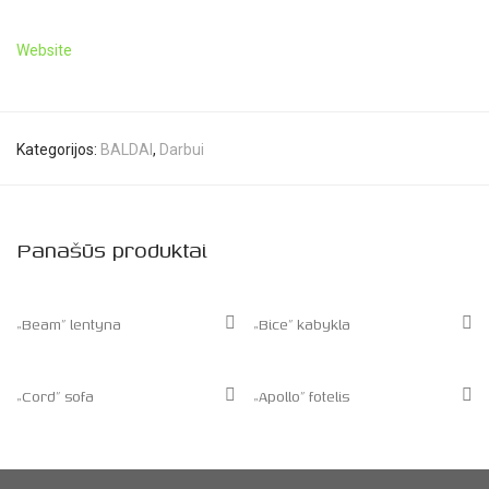
Website
Kategorijos:
BALDAI
,
Darbui
Panašūs produktai
„Beam” lentyna
„Bice” kabykla
„Cord” sofa
„Apollo” fotelis