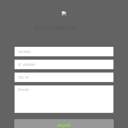
Susisiekime
Siųsti