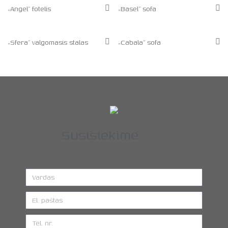
„Angel” fotelis
„Basel” sofa
„Sfera” valgomasis stalas
„Cabala” sofa
Susisiekime