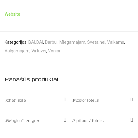
Website
Kategorijos:
BALDAI
,
Darbui
,
Miegamajam
,
Svetainei
,
Vaikams
,
Valgomajam
,
Virtuvei
,
Voniai
Panašūs produktai
„Chat” sofa
„Picolo” fotelis
„Babylon” lentyna
„7 pillows” fotelis