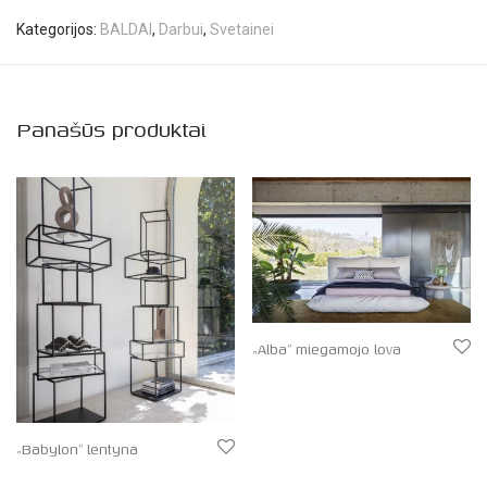
Kategorijos:
BALDAI
,
Darbui
,
Svetainei
Panašūs produktai
„Alba” miegamojo lova
„Babylon” lentyna