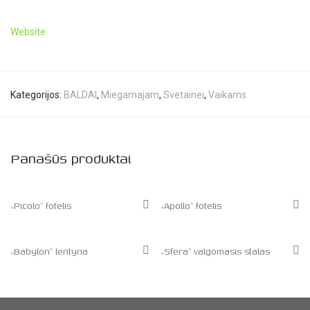
Website
Kategorijos:
BALDAI
,
Miegamajam
,
Svetainei
,
Vaikams
Panašūs produktai
„Picolo” fotelis
„Apollo” fotelis
„Babylon” lentyna
„Sfera” valgomasis stalas