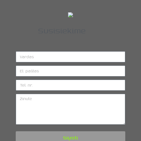
Susisiekime
Siųsti