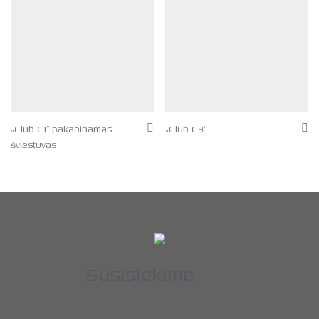
„Club C1” pakabinamas
„Club C3”
šviestuvas
Susisiekime