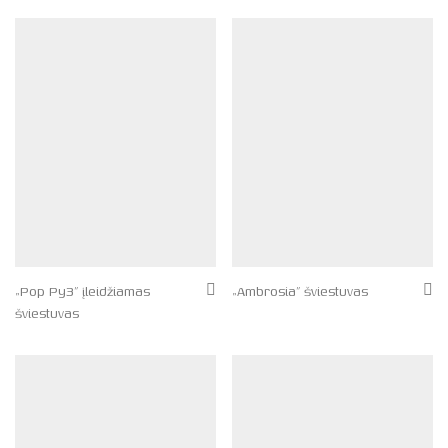
„Pop Py3” įleidžiamas
„Ambrosia” šviestuvas
šviestuvas